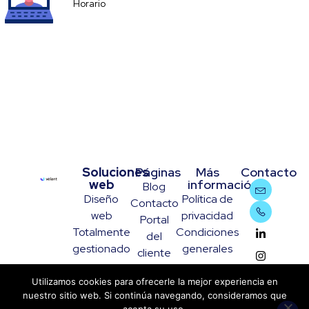
Horario
Soluciones
Páginas
Más
Contacto
web
información
Blog
Diseño
Política de
Contacto
web
privacidad
Portal
Totalmente
Condiciones
del
gestionado
generales
cliente
Utilizamos cookies para ofrecerle la mejor experiencia en
nuestro sitio web. Si continúa navegando, consideramos que