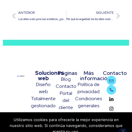
ANTERIOR
SIGUIENTE
Los sitios web ya no son estáticos, ¿por qué debería serlo el tuyo?
Por qué la seguridad de los sitios web es innegociable
Soluciones
Páginas
Más
Contacto
web
información
Blog
Diseño
Política de
Contacto
web
privacidad
Portal
Totalmente
Condiciones
del
gestionado
generales
cliente
Utilizamos cookies para ofrecerle la mejor experiencia en
nuestro sitio web. Si continúa navegando, consideramos que
acepta su uso.